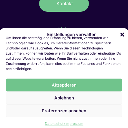
Kontakt
Links
Einstellungen verwalten
Um Ihnen die bestmögliche Erfahrung zu bieten, verwenden wir
IT-Stellen Graubünden & FL
Technologien wie Cookies, um Geräteinformationen zu speichern
Kaufmännische Stellen Ostschweiz
und/oder darauf zuzugreifen. Wenn Sie diesen Technologien
Personalvermittlung Liechtenstein
zustimmen, können wir Daten wie Ihr Surfverhalten oder eindeutige IDs
Personalvermittlung Chur
auf dieser Website verarbeiten. Wenn Sie nicht zustimmen oder Ihre
Zustimmung widerrufen, kann dies bestimmte Features und Funktionen
Jobletter abonnieren
beeinträchtigen.
Initiativbewerbung
Vakanz melden
Akzeptieren
LinkedIn
Ablehnen
Datenschutz
Präferenzen ansehen
Impressum
Datenschutz
Impressum