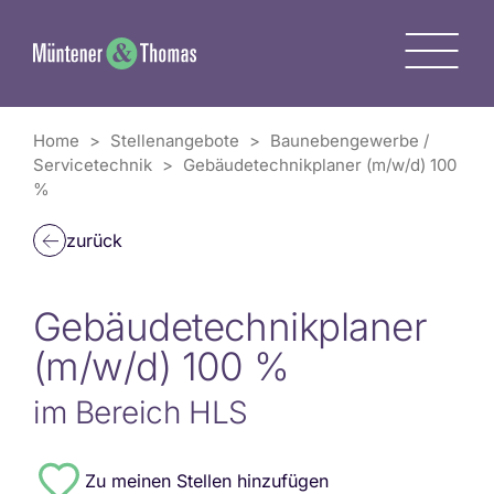
Zum
Inhalt
M
springen
Home
>
Stellenangebote
>
Baunebengewerbe /
Servicetechnik
>
Gebäudetechnikplaner (m/w/d) 100
%
zurück
Gebäudetechnikplaner
(m/w/d) 100 %
im Bereich HLS
#4949