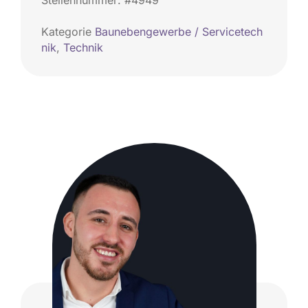
Stellennummer: #4949
Kategorie
Baunebengewerbe / Servicetech
nik
,
Technik