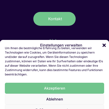
Kontakt
Links
Einstellungen verwalten
IT-Stellen Graubünden & FL
Um Ihnen die bestmögliche Erfahrung zu bieten, verwenden wir
Technologien wie Cookies, um Geräteinformationen zu speichern
Kaufmännische Stellen Ostschweiz
und/oder darauf zuzugreifen. Wenn Sie diesen Technologien
Personalvermittlung Liechtenstein
zustimmen, können wir Daten wie Ihr Surfverhalten oder eindeutige IDs
Personalvermittlung Chur
auf dieser Website verarbeiten. Wenn Sie nicht zustimmen oder Ihre
Zustimmung widerrufen, kann dies bestimmte Features und Funktionen
Jobletter abonnieren
beeinträchtigen.
Initiativbewerbung
Vakanz melden
Akzeptieren
LinkedIn
Ablehnen
Datenschutz