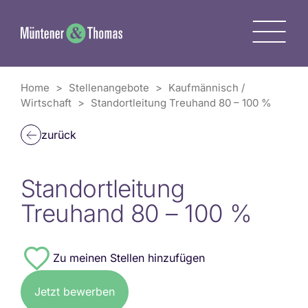
Zum
Inhalt
M
springen
Home
>
Stellenangebote
>
Kaufmännisch /
Wirtschaft
>
Standortleitung Treuhand 80 – 100 %
zurück
Standortleitung
Treuhand 80 – 100 %
#7511
Jetzt bewerben