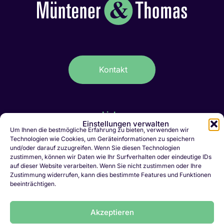
Kontakt
Links
Einstellungen verwalten
IT-Stellen Graubünden & FL
Um Ihnen die bestmögliche Erfahrung zu bieten, verwenden wir
Technologien wie Cookies, um Geräteinformationen zu speichern
Kaufmännische Stellen Ostschweiz
und/oder darauf zuzugreifen. Wenn Sie diesen Technologien
Personalvermittlung Liechtenstein
zustimmen, können wir Daten wie Ihr Surfverhalten oder eindeutige IDs
Personalvermittlung Chur
auf dieser Website verarbeiten. Wenn Sie nicht zustimmen oder Ihre
Zustimmung widerrufen, kann dies bestimmte Features und Funktionen
Jobletter abonnieren
beeinträchtigen.
Initiativbewerbung
Vakanz melden
Akzeptieren
LinkedIn