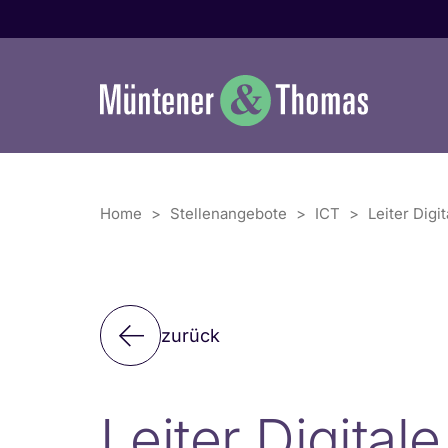
Zum
Inhalt
springen
Home
>
Stellenangebote
>
ICT
>
Leiter Digi
zurück
Leiter Digital