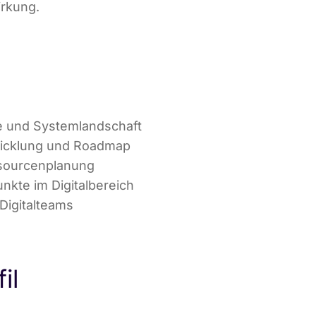
irkung.
ie und Systemlandschaft
wicklung und Roadmap
ssourcenplanung
unkte im Digitalbereich
Digitalteams
il