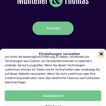
Kontakt
Links
Einstellungen verwalten
IT-Stellen Graubünden & FL
Um Ihnen die bestmögliche Erfahrung zu bieten, verwenden wir
Technologien wie Cookies, um Geräteinformationen zu speichern
Kaufmännische Stellen Ostschweiz
und/oder darauf zuzugreifen. Wenn Sie diesen Technologien
Personalvermittlung Liechtenstein
zustimmen, können wir Daten wie Ihr Surfverhalten oder eindeutige IDs
Personalvermittlung Chur
auf dieser Website verarbeiten. Wenn Sie nicht zustimmen oder Ihre
Zustimmung widerrufen, kann dies bestimmte Features und Funktionen
Jobletter abonnieren
beeinträchtigen.
Initiativbewerbung
Vakanz melden
Akzeptieren
LinkedIn