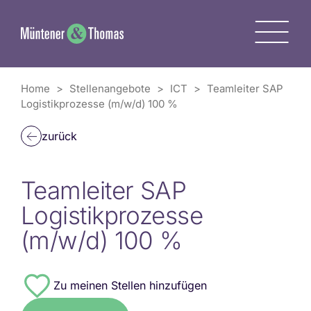
Zum
Inhalt
M
springen
Home
>
Stellenangebote
>
ICT
>
Teamleiter SAP
Logistikprozesse (m/w/d) 100 %
zurück
Teamleiter SAP
Logistikprozesse
(m/w/d) 100 %
#8373