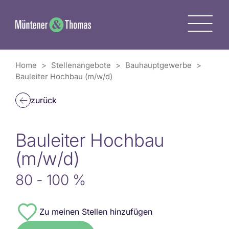
Zum
Inhalt
M
springen
Home
>
Stellenangebote
>
Bauhauptgewerbe
>
Bauleiter Hochbau (m/w/d)
zurück
Bauleiter Hochbau
(m/w/d)
80 - 100 %
#8727