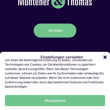
Kontakt
Links
Einstellungen verwalten
IT-Stellen Graubünden & FL
Um Ihnen die bestmögliche Erfahrung zu bieten, verwenden wir
Technologien wie Cookies, um Geräteinformationen zu speichern
Kaufmännische Stellen Ostschweiz
und/oder darauf zuzugreifen. Wenn Sie diesen Technologien
Personalvermittlung Liechtenstein
zustimmen, können wir Daten wie Ihr Surfverhalten oder eindeutige IDs
Personalvermittlung Chur
auf dieser Website verarbeiten. Wenn Sie nicht zustimmen oder Ihre
Zustimmung widerrufen, kann dies bestimmte Features und Funktionen
Jobletter abonnieren
beeinträchtigen.
Initiativbewerbung
Vakanz melden
Akzeptieren
LinkedIn