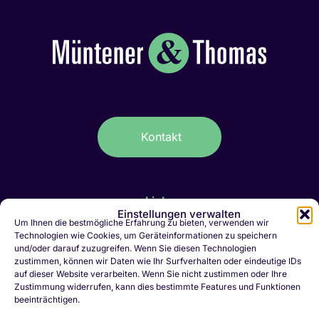
Kontakt
Links
Einstellungen verwalten
IT-Stellen Graubünden & FL
Um Ihnen die bestmögliche Erfahrung zu bieten, verwenden wir
Technologien wie Cookies, um Geräteinformationen zu speichern
Kaufmännische Stellen Ostschweiz
und/oder darauf zuzugreifen. Wenn Sie diesen Technologien
Personalvermittlung Liechtenstein
zustimmen, können wir Daten wie Ihr Surfverhalten oder eindeutige IDs
Personalvermittlung Chur
auf dieser Website verarbeiten. Wenn Sie nicht zustimmen oder Ihre
Zustimmung widerrufen, kann dies bestimmte Features und Funktionen
Jobletter abonnieren
beeinträchtigen.
Initiativbewerbung