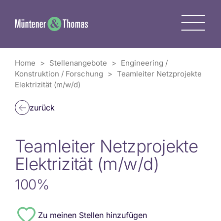
Zum
Inhalt
M
springen
Home
>
Stellenangebote
>
Engineering /
Konstruktion / Forschung
>
Teamleiter Netzprojekte
Elektrizität (m/w/d)
zurück
Teamleiter Netzprojekte
Elektrizität (m/w/d)
100%
#8771