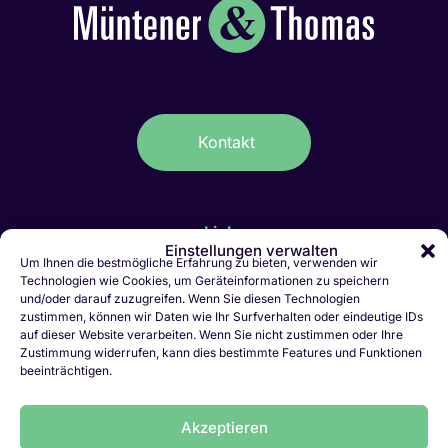
Kontakt
Links
Einstellungen verwalten
IT-Stellen Graubünden & FL
Um Ihnen die bestmögliche Erfahrung zu bieten, verwenden wir
Technologien wie Cookies, um Geräteinformationen zu speichern
Kaufmännische Stellen Ostschweiz
und/oder darauf zuzugreifen. Wenn Sie diesen Technologien
Personalvermittlung Liechtenstein
zustimmen, können wir Daten wie Ihr Surfverhalten oder eindeutige IDs
Personalvermittlung Chur
auf dieser Website verarbeiten. Wenn Sie nicht zustimmen oder Ihre
Zustimmung widerrufen, kann dies bestimmte Features und Funktionen
Jobletter abonnieren
beeinträchtigen.
Initiativbewerbung
Vakanz melden
Akzeptieren
LinkedIn