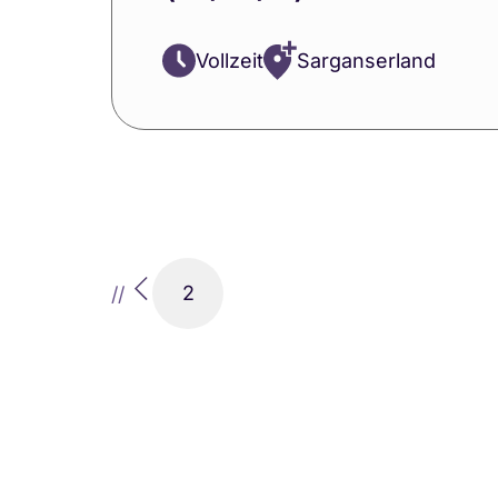
Vollzeit
Sarganserland
2
//