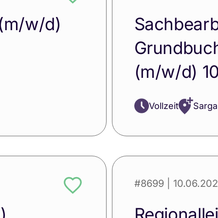
 (m/w/d)
Sachbearb
Grundbuch
(m/w/d) 1
Vollzeit
Sarga
#8699
| 10.06.20
)
Regionalle