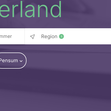
erland
Region
1
Pensum