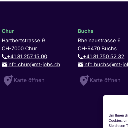
Chur
Buchs
Hartbertstrasse 9
Rheinaustrasse 6
CH-7000 Chur
CH-9470 Buchs
+41 81 257 15 00
+41 81 750 52 32
info.chur@mt-jobs.ch
info.buchs@mt-jo
Karte öffnen
Karte öffnen
Um Ihnen di
Cookies, um
Sie diesen 