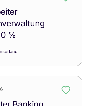
eiter
verwaltung
00 %
nserland
26
iter Banking