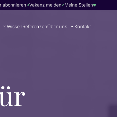
r abonnieren
Vakanz melden
Meine Stellen
Wissen
Referenzen
Über uns
Kontakt
für