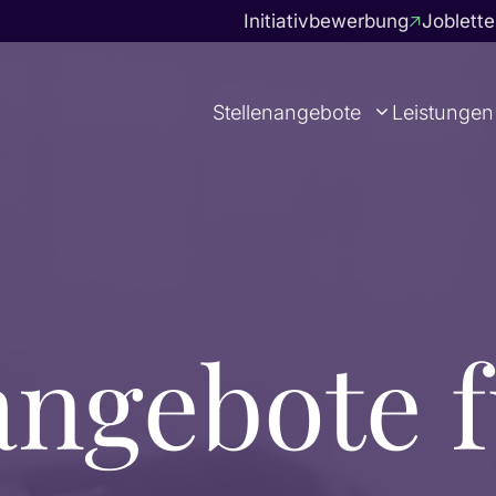
Initiativbewerbung
Joblette
Stellenangebote
Leistungen
angebote 