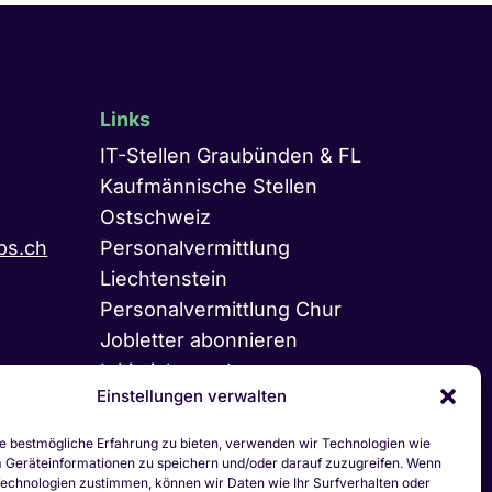
Links
IT-Stellen Graubünden & FL
Kaufmännische Stellen
Ostschweiz
bs.ch
Personalvermittlung
Liechtenstein
Personalvermittlung Chur
Jobletter abonnieren
Initiativbewerbung
Einstellungen verwalten
Vakanz melden
LinkedIn
e bestmögliche Erfahrung zu bieten, verwenden wir Technologien wie
 Geräteinformationen zu speichern und/oder darauf zuzugreifen. Wenn
Technologien zustimmen, können wir Daten wie Ihr Surfverhalten oder