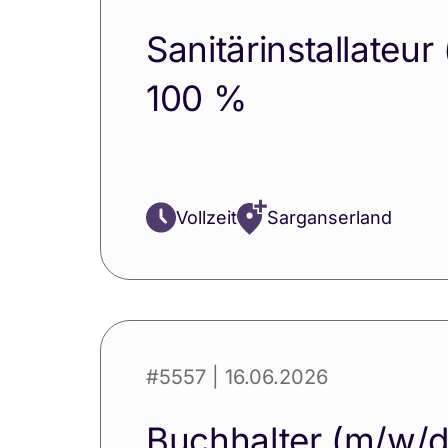
Sanitärinstallateur
100 %
Vollzeit
Sarganserland
#5557
| 16.06.2026
Buchhalter (m/w/d