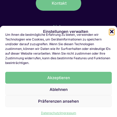
Kontakt
Links
Einstellungen verwalten
Um Ihnen die bestmögliche Erfahrung zu bieten, verwenden wir
IT-Stellen Graubünden & FL
Technologien wie Cookies, um Geräteinformationen zu speichern
Kaufmännische Stellen Ostschweiz
und/oder darauf zuzugreifen. Wenn Sie diesen Technologien
Personalvermittlung Liechtenstein
zustimmen, können wir Daten wie Ihr Surfverhalten oder eindeutige IDs
Personalvermittlung Chur
auf dieser Website verarbeiten. Wenn Sie nicht zustimmen oder Ihre
Zustimmung widerrufen, kann dies bestimmte Features und Funktionen
Jobletter abonnieren
beeinträchtigen.
Initiativbewerbung
Vakanz melden
Akzeptieren
LinkedIn
Ablehnen
Datenschutz
Präferenzen ansehen
Impressum
Datenschutz
Impressum