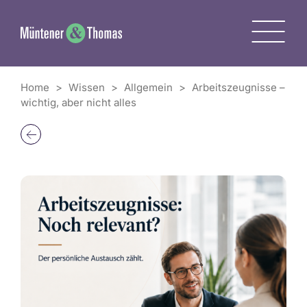
Zum
Inhalt
M
springen
Home
>
Wissen
>
Allgemein
>
Arbeitszeugnisse –
wichtig, aber nicht alles