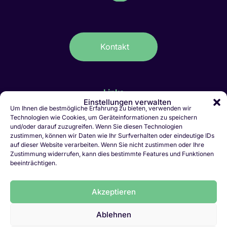
Kontakt
Links
Einstellungen verwalten
IT-Stellen Graubünden & FL
Um Ihnen die bestmögliche Erfahrung zu bieten, verwenden wir
Technologien wie Cookies, um Geräteinformationen zu speichern
Kaufmännische Stellen Ostschweiz
und/oder darauf zuzugreifen. Wenn Sie diesen Technologien
Personalvermittlung Liechtenstein
zustimmen, können wir Daten wie Ihr Surfverhalten oder eindeutige IDs
Personalvermittlung Chur
auf dieser Website verarbeiten. Wenn Sie nicht zustimmen oder Ihre
Zustimmung widerrufen, kann dies bestimmte Features und Funktionen
Jobletter abonnieren
beeinträchtigen.
Initiativbewerbung
Vakanz melden
LinkedIn
Akzeptieren
Ablehnen