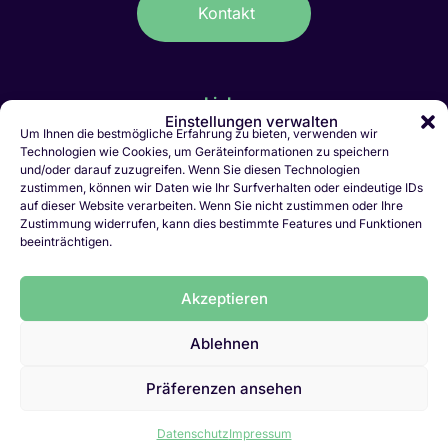
Kontakt
Links
Einstellungen verwalten
IT-Stellen Graubünden & FL
Um Ihnen die bestmögliche Erfahrung zu bieten, verwenden wir
Technologien wie Cookies, um Geräteinformationen zu speichern
Kaufmännische Stellen Ostschweiz
und/oder darauf zuzugreifen. Wenn Sie diesen Technologien
Personalvermittlung Liechtenstein
zustimmen, können wir Daten wie Ihr Surfverhalten oder eindeutige IDs
Personalvermittlung Chur
auf dieser Website verarbeiten. Wenn Sie nicht zustimmen oder Ihre
Zustimmung widerrufen, kann dies bestimmte Features und Funktionen
Jobletter abonnieren
beeinträchtigen.
Initiativbewerbung
Vakanz melden
Akzeptieren
LinkedIn
Ablehnen
Datenschutz
Präferenzen ansehen
Impressum
Datenschutz
Impressum