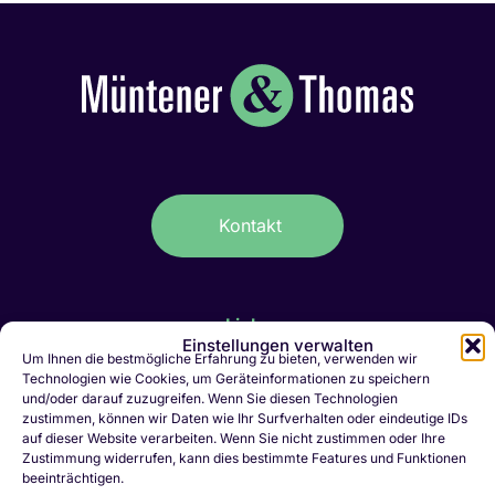
Kontakt
Links
Einstellungen verwalten
Um Ihnen die bestmögliche Erfahrung zu bieten, verwenden wir
IT-Stellen Graubünden & FL
Technologien wie Cookies, um Geräteinformationen zu speichern
Kaufmännische Stellen Ostschweiz
und/oder darauf zuzugreifen. Wenn Sie diesen Technologien
Personalvermittlung Liechtenstein
zustimmen, können wir Daten wie Ihr Surfverhalten oder eindeutige IDs
Personalvermittlung Chur
auf dieser Website verarbeiten. Wenn Sie nicht zustimmen oder Ihre
Zustimmung widerrufen, kann dies bestimmte Features und Funktionen
Jobletter abonnieren
beeinträchtigen.
Initiativbewerbung