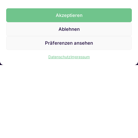
Akzeptieren
Ablehnen
Kontakt
Präferenzen ansehen
Datenschutz
Impressum
Links
IT-Stellen Graubünden & FL
Kaufmännische Stellen Ostschweiz
Personalvermittlung Liechtenstein
Personalvermittlung Chur
Jobletter abonnieren
Initiativbewerbung
Vakanz melden
LinkedIn